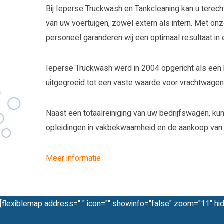
Bij Ieperse Truckwash en Tankcleaning kan u terecht 
van uw voertuigen, zowel extern als intern. Met onz
personeel garanderen wij een optimaal resultaat in 
Ieperse Truckwash werd in 2004 opgericht als een kl
uitgegroeid tot een vaste waarde voor vrachtwagen
Naast een totaalreiniging van uw bedrijfswagen, ku
opleidingen in vakbekwaamheid en de aankoop van 
Meer informatie
[flexiblemap address=" " icon="" showinfo="false" zoom="11" hi