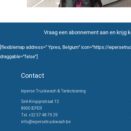
Vraag een abonnement aan en krijg ko
[flexiblemap address=" Ypres, Belgium" icon="https://ieperse
draggable="false"]
Contact
Ieperse Truckwash & Tankcleaning
Sint-Krispijnstraat 13
8900 IEPER
Tel.
+32 57 48 79 29
info@iepersetruckwash.be