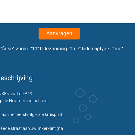
Aanvragen
="false" zoom="11" hidezooming="true" hidemaptype="true"
eschrijving
N38 vanaf de A19
p de Noorderring richting
f aan het eerstvolgende kruispunt
ede straat aan uw linkerkant (na