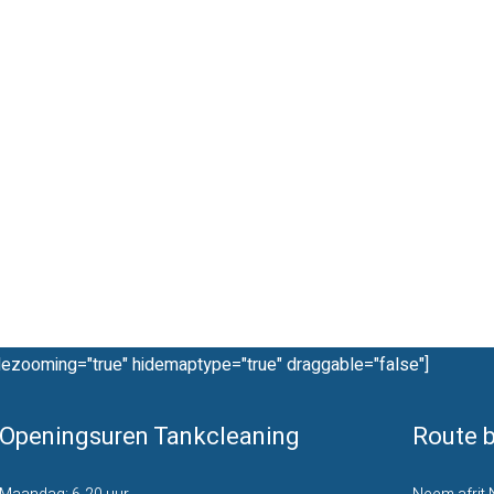
dezooming="true" hidemaptype="true" draggable="false"]
Openingsuren Tankcleaning
Route b