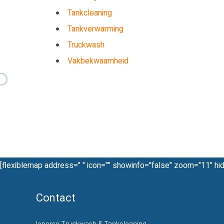
Tankcleaning
Tankverwarming
Truckwash
Vakbekwaamheid
[flexiblemap address=" " icon="" showinfo="false" zoom="11" hi
Contact