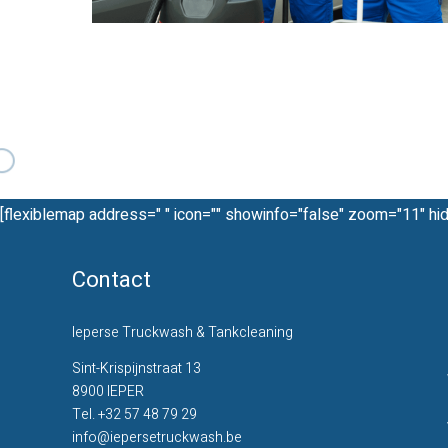
[flexiblemap address=" " icon="" showinfo="false" zoom="11" hi
Contact
Ieperse Truckwash & Tankcleaning
Sint-Krispijnstraat 13
8900 IEPER
Tel.
+32 57 48 79 29
info@iepersetruckwash.be