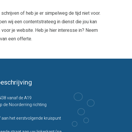
 schrijven of heb je er simpelweg de tijd niet voor.
n wij een contentstrateeg in dienst die jou kan
en voor je website. Heb je hier interesse in? Neem
van een offerte.
eschrijving
N38 vanaf de A19
p de Noorderring richting
f aan het eerstvolgende kruispunt
ede straat aan uw linkerkant (na