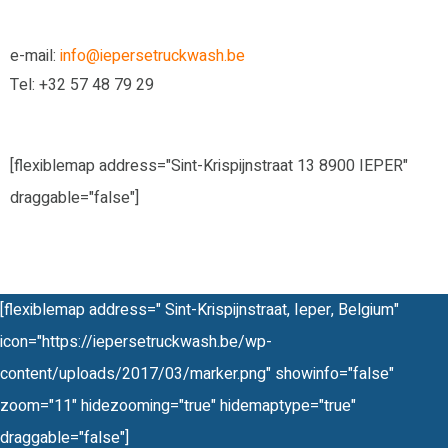
e-mail:
info@iepersetruckwash.be
Tel:
+32 57 48 79 29
[flexiblemap address="Sint-Krispijnstraat 13 8900 IEPER"
draggable="false"]
[flexiblemap address=" Sint-Krispijnstraat, Ieper, Belgium"
icon="https://iepersetruckwash.be/wp-
content/uploads/2017/03/marker.png" showinfo="false"
zoom="11" hidezooming="true" hidemaptype="true"
draggable="false"]