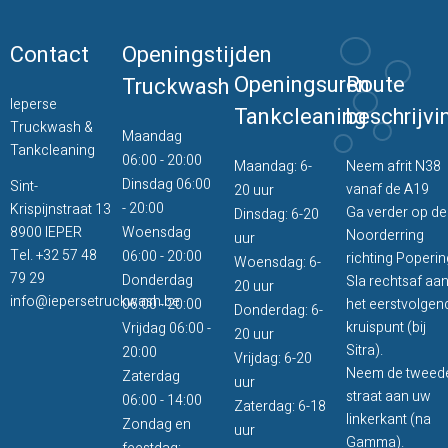
Contact
Openingstijden
Openingsuren
Route
Truckwash
Ieperse
Tankcleaning
beschrijvi
Truckwash &
Maandag
Tankcleaning
06:00 - 20:00
Maandag: 6-
Neem afrit N38
Dinsdag 06:00
Sint-
vanaf de A19
20 uur
- 20:00
Krispijnstraat 13
Ga verder op de
Dinsdag: 6-20
8900 IEPER
Woensdag
Noorderring
uur
Tel.
+32 57 48
06:00 - 20:00
richting Poperin
Woensdag: 6-
79 29
Donderdag
Sla rechtsaf aa
20 uur
info@iepersetruckwash.be
06:00 - 20:00
het eerstvolgen
Donderdag: 6-
kruispunt (bij
Vrijdag 06:00 -
20 uur
Sitra).
20:00
Vrijdag: 6-20
Neem de tweed
Zaterdag
uur
straat aan uw
06:00 - 14:00
Zaterdag: 6-18
linkerkant (na
Zondag en
uur
Gamma).