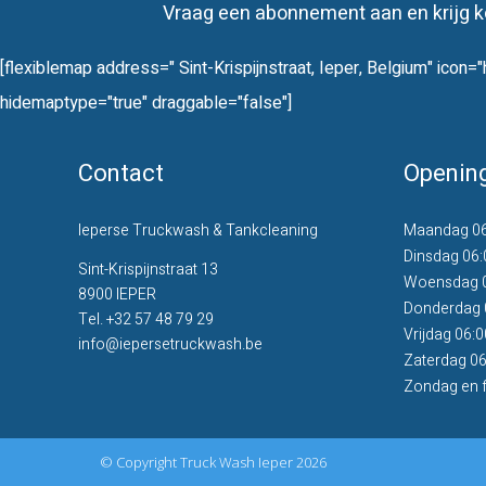
Vraag een abonnement aan en krijg ko
[flexiblemap address=" Sint-Krispijnstraat, Ieper, Belgium" i
hidemaptype="true" draggable="false"]
Contact
Openin
Ieperse Truckwash & Tankcleaning
Maandag 06:
Dinsdag 06:
Sint-Krispijnstraat 13
Woensdag 06
8900 IEPER
Donderdag 0
Tel.
+32 57 48 79 29
Vrijdag 06:0
info@iepersetruckwash.be
Zaterdag 06
Zondag en f
© Copyright Truck Wash Ieper 2026