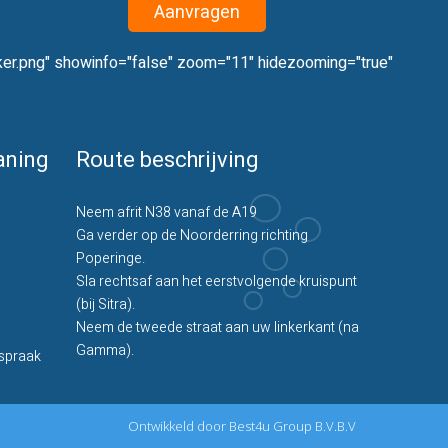
Aanvragen
rker.png" showinfo="false" zoom="11" hidezooming="true"
aning
Route beschrijving
Neem afrit N38 vanaf de A19
Ga verder op de Noorderring richting
Poperinge.
Sla rechtsaf aan het eerstvolgende kruispunt
(bij Sitra).
Neem de tweede straat aan uw linkerkant (na
Gamma).
fspraak
Ontwikkeld door Best4u Group B.V.B.V