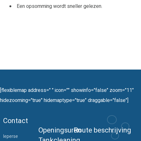
Een opsomming wordt sneller gelezen.
[flexiblemap address=" " icon="" showinfo="false" zoom="11"
hidezooming="true" hidemaptype="true" draggable="false"]
Contact
Openingsuren
Route beschrijving
Ieperse
Tankcleaning