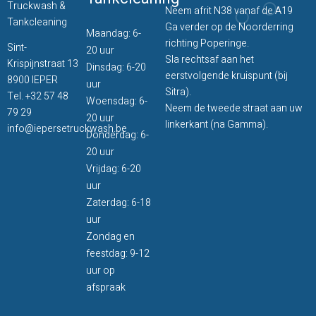
Truckwash &
Neem afrit N38 vanaf de A19
Tankcleaning
Ga verder op de Noorderring
Maandag: 6-
richting Poperinge.
Sint-
20 uur
Sla rechtsaf aan het
Krispijnstraat 13
Dinsdag: 6-20
eerstvolgende kruispunt (bij
8900 IEPER
uur
Sitra).
Tel.
+32 57 48
Woensdag: 6-
Neem de tweede straat aan uw
79 29
20 uur
linkerkant (na Gamma).
info@iepersetruckwash.be
Donderdag: 6-
20 uur
Vrijdag: 6-20
uur
Zaterdag: 6-18
uur
Zondag en
feestdag: 9-12
uur op
afspraak