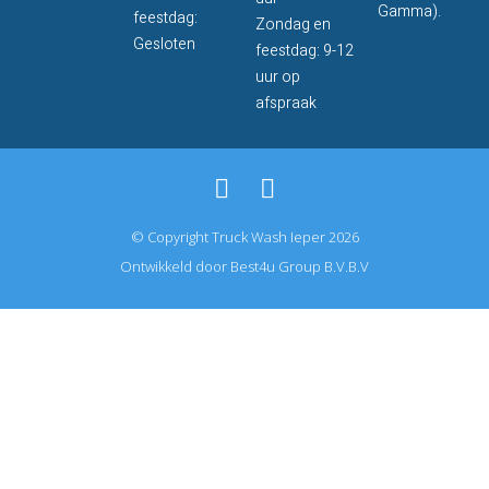
Gamma).
feestdag:
Zondag en
Gesloten
feestdag: 9-12
uur op
afspraak
© Copyright Truck Wash Ieper 2026
Ontwikkeld door Best4u Group B.V.B.V