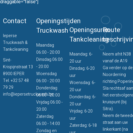
draggable="false"]
Contact
Openingstijden
Openingsuren
Route
Truckwash
Ieperse
Tankcleaning
beschrijvi
Truckwash &
Maandag
Tankcleaning
06:00 - 20:00
Maandag: 6-
Neem afrit N38
Dinsdag 06:00
Sint-
vanaf de A19
20 uur
- 20:00
Krispijnstraat 13
Ga verder op de
Dinsdag: 6-20
8900 IEPER
Woensdag
Noorderring
uur
Tel.
+32 57 48
06:00 - 20:00
richting Poperin
Woensdag: 6-
79 29
Donderdag
Sla rechtsaf aa
20 uur
info@iepersetruckwash.be
06:00 - 20:00
het eerstvolgen
Donderdag: 6-
kruispunt (bij
Vrijdag 06:00 -
20 uur
Sitra).
20:00
Vrijdag: 6-20
Neem de tweed
Zaterdag
uur
straat aan uw
06:00 - 14:00
Zaterdag: 6-18
linkerkant (na
Zondag en
uur