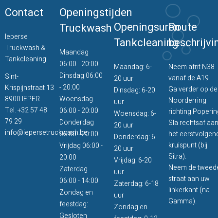
Contact
Openingstijden
Openingsuren
Route
Truckwash
Ieperse
Tankcleaning
beschrijvi
Truckwash &
Maandag
Tankcleaning
06:00 - 20:00
Maandag: 6-
Neem afrit N38
Dinsdag 06:00
Sint-
vanaf de A19
20 uur
- 20:00
Krispijnstraat 13
Ga verder op de
Dinsdag: 6-20
8900 IEPER
Woensdag
Noorderring
uur
Tel.
+32 57 48
06:00 - 20:00
richting Poperin
Woensdag: 6-
79 29
Donderdag
Sla rechtsaf aa
20 uur
info@iepersetruckwash.be
06:00 - 20:00
het eerstvolgen
Donderdag: 6-
kruispunt (bij
Vrijdag 06:00 -
20 uur
Sitra).
20:00
Vrijdag: 6-20
Neem de tweed
Zaterdag
uur
straat aan uw
06:00 - 14:00
Zaterdag: 6-18
linkerkant (na
Zondag en
uur
Gamma).
feestdag:
Zondag en
Gesloten