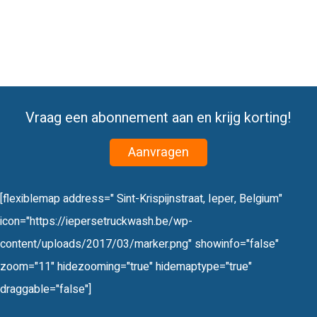
Vraag een abonnement aan en krijg korting!
Aanvragen
[flexiblemap address=" Sint-Krispijnstraat, Ieper, Belgium"
icon="https://iepersetruckwash.be/wp-
content/uploads/2017/03/marker.png" showinfo="false"
zoom="11" hidezooming="true" hidemaptype="true"
draggable="false"]