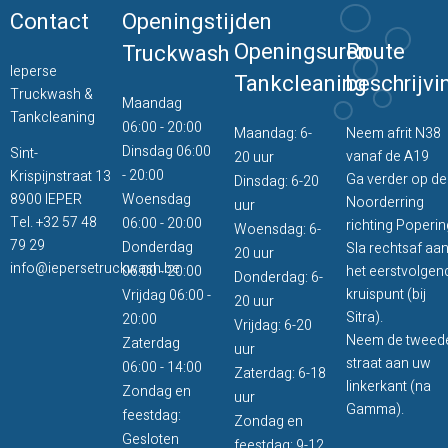
Contact
Openingstijden
Openingsuren
Route
Truckwash
Ieperse
Tankcleaning
beschrijvi
Truckwash &
Maandag
Tankcleaning
06:00 - 20:00
Maandag: 6-
Neem afrit N38
Dinsdag 06:00
Sint-
vanaf de A19
20 uur
- 20:00
Krispijnstraat 13
Ga verder op de
Dinsdag: 6-20
8900 IEPER
Woensdag
Noorderring
uur
Tel.
+32 57 48
06:00 - 20:00
richting Poperin
Woensdag: 6-
79 29
Donderdag
Sla rechtsaf aa
20 uur
info@iepersetruckwash.be
06:00 - 20:00
het eerstvolgen
Donderdag: 6-
kruispunt (bij
Vrijdag 06:00 -
20 uur
Sitra).
20:00
Vrijdag: 6-20
Neem de tweed
Zaterdag
uur
straat aan uw
06:00 - 14:00
Zaterdag: 6-18
linkerkant (na
Zondag en
uur
Gamma).
feestdag:
Zondag en
Gesloten
feestdag: 9-12