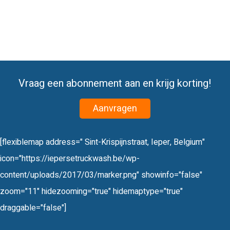
Vraag een abonnement aan en krijg korting!
Aanvragen
[flexiblemap address=" Sint-Krispijnstraat, Ieper, Belgium"
icon="https://iepersetruckwash.be/wp-
content/uploads/2017/03/marker.png" showinfo="false"
zoom="11" hidezooming="true" hidemaptype="true"
draggable="false"]