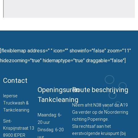
[flexiblemap address=" " icon="" showinfo="false" zoom="11"
hidezooming="true" hidemaptype="true" draggable="false"]
Contact
Openingsuren
Route beschrijving
Ieperse
Tankcleaning
Truckwash &
Neem afrit N38 vanaf de A19
Tankcleaning
Ga verder op de Noorderring
Maandag: 6-
richting Poperinge.
Sint-
20 uur
Sla rechtsaf aan het
Krispijnstraat 13
Dinsdag: 6-20
eerstvolgende kruispunt (bij
8900 IEPER
uur