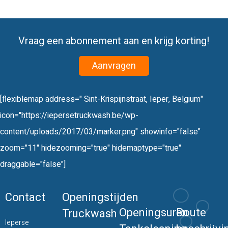
Vraag een abonnement aan en krijg korting!
Aanvragen
[flexiblemap address=" Sint-Krispijnstraat, Ieper, Belgium"
icon="https://iepersetruckwash.be/wp-
content/uploads/2017/03/marker.png" showinfo="false"
zoom="11" hidezooming="true" hidemaptype="true"
draggable="false"]
Contact
Openingstijden
Openingsuren
Route
Truckwash
Ieperse