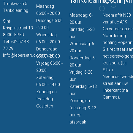
Tankcleaning
beschrijvi
Truckwash &
Maandag
Tankcleaning
06:00 - 20:00
Maandag: 6-
Neem afrit N38
Dinsdag 06:00
Sint-
vanaf de A19
20 uur
- 20:00
Krispijnstraat 13
Ga verder op de
Dinsdag: 6-20
8900 IEPER
Woensdag
Noorderring
uur
Tel.
+32 57 48
06:00 - 20:00
richting Poperin
Woensdag: 6-
79 29
Donderdag
Sla rechtsaf aa
20 uur
info@iepersetruckwash.be
06:00 - 20:00
het eerstvolgen
Donderdag: 6-
kruispunt (bij
Vrijdag 06:00 -
20 uur
Sitra).
20:00
Vrijdag: 6-20
Neem de tweed
Zaterdag
uur
straat aan uw
06:00 - 14:00
Zaterdag: 6-18
linkerkant (na
Zondag en
uur
Gamma).
feestdag:
Zondag en
Gesloten
feestdag: 9-12
uur op
afspraak