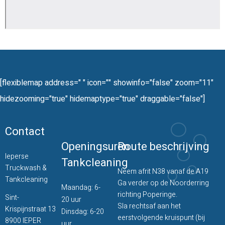
[flexiblemap address=" " icon="" showinfo="false" zoom="11"
hidezooming="true" hidemaptype="true" draggable="false"]
Contact
Openingsuren
Route beschrijving
Ieperse
Tankcleaning
Truckwash &
Neem afrit N38 vanaf de A19
Tankcleaning
Ga verder op de Noorderring
Maandag: 6-
richting Poperinge.
Sint-
20 uur
Sla rechtsaf aan het
Krispijnstraat 13
Dinsdag: 6-20
eerstvolgende kruispunt (bij
8900 IEPER
uur