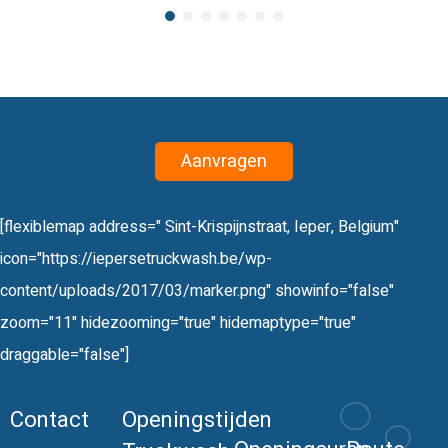
Aanvragen
[flexiblemap address=" Sint-Krispijnstraat, Ieper, Belgium"
icon="https://iepersetruckwash.be/wp-
content/uploads/2017/03/marker.png" showinfo="false"
zoom="11" hidezooming="true" hidemaptype="true"
draggable="false"]
Contact
Openingstijden