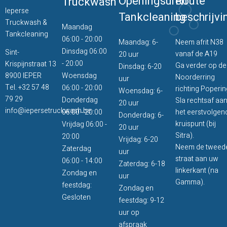
Openingsuren
Route
Truckwash
Ieperse
Tankcleaning
beschrijvi
Truckwash &
Maandag
Tankcleaning
06:00 - 20:00
Maandag: 6-
Neem afrit N38
Dinsdag 06:00
Sint-
vanaf de A19
20 uur
- 20:00
Krispijnstraat 13
Ga verder op de
Dinsdag: 6-20
8900 IEPER
Woensdag
Noorderring
uur
Tel.
+32 57 48
06:00 - 20:00
richting Poperin
Woensdag: 6-
79 29
Donderdag
Sla rechtsaf aa
20 uur
info@iepersetruckwash.be
06:00 - 20:00
het eerstvolgen
Donderdag: 6-
kruispunt (bij
Vrijdag 06:00 -
20 uur
Sitra).
20:00
Vrijdag: 6-20
Neem de tweed
Zaterdag
uur
straat aan uw
06:00 - 14:00
Zaterdag: 6-18
linkerkant (na
Zondag en
uur
Gamma).
feestdag:
Zondag en
Gesloten
feestdag: 9-12
uur op
afspraak