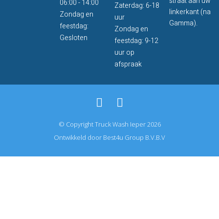
straat aan uw
06:00 - 14:00
Zaterdag: 6-18
linkerkant (na
Zondag en
uur
Gamma).
feestdag:
Zondag en
Gesloten
feestdag: 9-12
uur op
afspraak
© Copyright Truck Wash Ieper 2026
Ontwikkeld door Best4u Group B.V.B.V