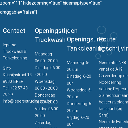
zoom="11" hidezooming="true" hidemaptype="true"
draggable="false"]
Contact
Openingstijden
Openingsuren
Route
Truckwash
Ieperse
Tankcleaning
beschrijvi
Truckwash &
Maandag
Tankcleaning
06:00 - 20:00
Maandag: 6-
Neem afrit N38
Dinsdag 06:00
Sint-
vanaf de A19
20 uur
- 20:00
Krispijnstraat 13
Ga verder op de
Dinsdag: 6-20
8900 IEPER
Woensdag
Noorderring
uur
Tel.
+32 57 48
06:00 - 20:00
richting Poperin
Woensdag: 6-
79 29
Donderdag
Sla rechtsaf aa
20 uur
info@iepersetruckwash.be
06:00 - 20:00
het eerstvolgen
Donderdag: 6-
kruispunt (bij
Vrijdag 06:00 -
20 uur
Sitra).
20:00
Vrijdag: 6-20
Neem de tweed
Zaterdag
uur