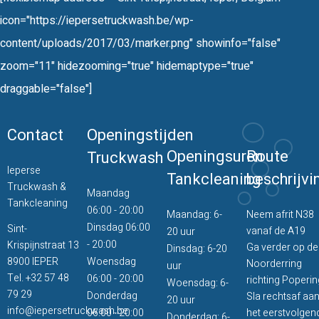
icon="https://iepersetruckwash.be/wp-
content/uploads/2017/03/marker.png" showinfo="false"
zoom="11" hidezooming="true" hidemaptype="true"
draggable="false"]
Contact
Openingstijden
Openingsuren
Route
Truckwash
Ieperse
Tankcleaning
beschrijvi
Truckwash &
Maandag
Tankcleaning
06:00 - 20:00
Maandag: 6-
Neem afrit N38
Dinsdag 06:00
Sint-
vanaf de A19
20 uur
- 20:00
Krispijnstraat 13
Ga verder op de
Dinsdag: 6-20
8900 IEPER
Woensdag
Noorderring
uur
Tel.
+32 57 48
06:00 - 20:00
richting Poperin
Woensdag: 6-
79 29
Donderdag
Sla rechtsaf aa
20 uur
info@iepersetruckwash.be
06:00 - 20:00
het eerstvolgen
Donderdag: 6-