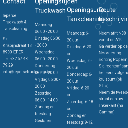
Contact
Openingstijden
Openingsuren
Route
Truckwash
Ieperse
Tankcleaning
beschrijvi
Truckwash &
Maandag
Tankcleaning
06:00 - 20:00
Maandag: 6-
Neem afrit N38
Dinsdag 06:00
Sint-
vanaf de A19
20 uur
- 20:00
Krispijnstraat 13
Ga verder op de
Dinsdag: 6-20
8900 IEPER
Woensdag
Noorderring
uur
Tel.
+32 57 48
06:00 - 20:00
richting Poperin
Woensdag: 6-
79 29
Donderdag
Sla rechtsaf aa
20 uur
info@iepersetruckwash.be
06:00 - 20:00
het eerstvolgen
Donderdag: 6-
kruispunt (bij
Vrijdag 06:00 -
20 uur
Sitra).
20:00
Vrijdag: 6-20
Neem de tweed
Zaterdag
uur
straat aan uw
06:00 - 14:00
Zaterdag: 6-18
linkerkant (na
Zondag en
uur
Gamma).
feestdag:
Zondag en
Gesloten
feestdag: 9-12