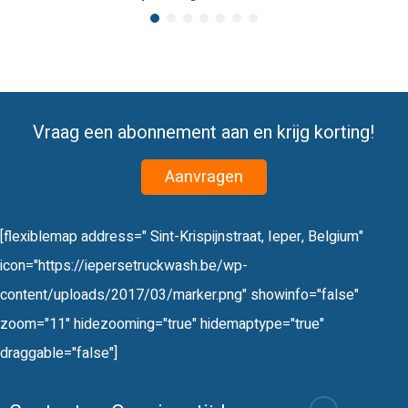
Vraag een abonnement aan en krijg korting!
Aanvragen
[flexiblemap address=" Sint-Krispijnstraat, Ieper, Belgium"
icon="https://iepersetruckwash.be/wp-
content/uploads/2017/03/marker.png" showinfo="false"
zoom="11" hidezooming="true" hidemaptype="true"
draggable="false"]