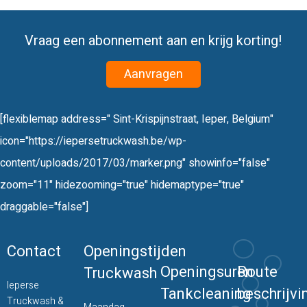
Vraag een abonnement aan en krijg korting!
Aanvragen
[flexiblemap address=" Sint-Krispijnstraat, Ieper, Belgium"
icon="https://iepersetruckwash.be/wp-
content/uploads/2017/03/marker.png" showinfo="false"
zoom="11" hidezooming="true" hidemaptype="true"
draggable="false"]
Contact
Openingstijden
Openingsuren
Route
Truckwash
Ieperse
Tankcleaning
beschrijvi
Truckwash &