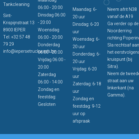
Maandag
Tankcleaning
06:00 - 20:00
Maandag: 6-
Neem afrit N38
Dinsdag 06:00
Sint-
vanaf de A19
20 uur
- 20:00
Krispijnstraat 13
Ga verder op de
Dinsdag: 6-20
8900 IEPER
Woensdag
Noorderring
uur
Tel.
+32 57 48
06:00 - 20:00
richting Poperin
Woensdag: 6-
79 29
Donderdag
Sla rechtsaf aa
20 uur
info@iepersetruckwash.be
06:00 - 20:00
het eerstvolgen
Donderdag: 6-
kruispunt (bij
Vrijdag 06:00 -
20 uur
Sitra).
20:00
Vrijdag: 6-20
Neem de tweed
Zaterdag
uur
straat aan uw
06:00 - 14:00
Zaterdag: 6-18
linkerkant (na
Zondag en
uur
Gamma).
feestdag:
Zondag en
Gesloten
feestdag: 9-12
uur op
afspraak