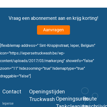
Vraag een abonnement aan en krijg korting!
Aanvragen
[flexiblemap address=" Sint-Krispijnstraat, Ieper, Belgium"
icon="https://iepersetruckwash.be/wp-
content/uploads/2017/03/marker.png" showinfo="false"
zoom="11" hidezooming="true" hidemaptype="true"
draggable="false"]
Contact
Openingstijden
Openingsuren
Route
Truckwash
Ieperse
Tankcleaning
beschrijvi