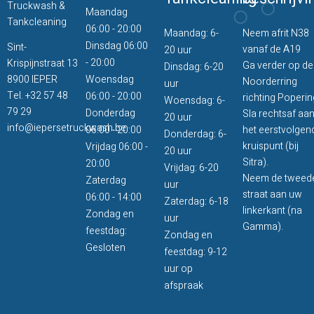
Truckwash &
Maandag
Tankcleaning
06:00 - 20:00
Maandag: 6-
Neem afrit N38
Dinsdag 06:00
Sint-
vanaf de A19
20 uur
- 20:00
Krispijnstraat 13
Ga verder op de
Dinsdag: 6-20
8900 IEPER
Woensdag
Noorderring
uur
Tel.
+32 57 48
06:00 - 20:00
richting Poperin
Woensdag: 6-
79 29
Donderdag
Sla rechtsaf aa
20 uur
info@iepersetruckwash.be
06:00 - 20:00
het eerstvolgen
Donderdag: 6-
kruispunt (bij
Vrijdag 06:00 -
20 uur
Sitra).
20:00
Vrijdag: 6-20
Neem de tweed
Zaterdag
uur
straat aan uw
06:00 - 14:00
Zaterdag: 6-18
linkerkant (na
Zondag en
uur
Gamma).
feestdag:
Zondag en
Gesloten
feestdag: 9-12
uur op
afspraak